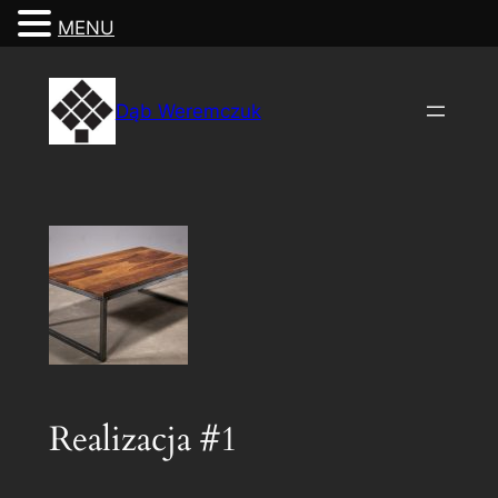
MENU
Przejdź
do
Dąb Weremczuk
treści
Realizacja #1