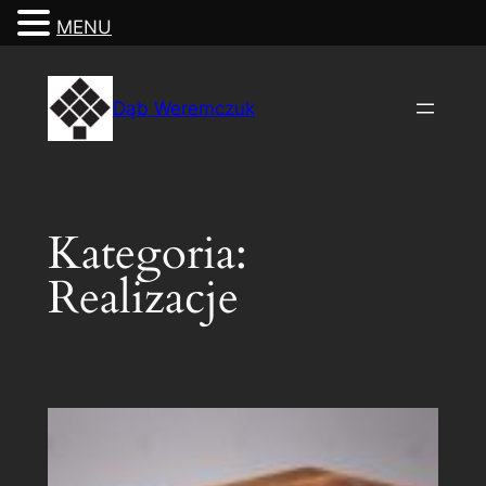
MENU
Przejdź
do
Dąb Weremczuk
treści
Kategoria:
Realizacje